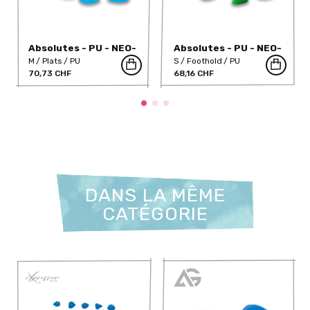
Absolutes - PU - NEO-
Absolutes - PU - NEO-
34PU
36PU
M
Plats
PU
S
Foothold
PU
70,73 CHF
68,16 CHF
DANS LA MÊME
CATÉGORIE