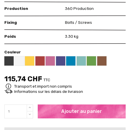
Production
360 Production
Fixing
Bolts / Screws
Poids
3.30 kg
Couleur
Black RAL 9005
White
Yellow RAL 1018
Red RAL 3000
Pink RAL 4003
US Purple S4050 - R60B/M
Blue RAL 5015
Mint RAL 6027
Brown RAL 80
Brigth Green RAL 60
115,74 CHF
TTC
Transport et import non compris
Informations sur les délais de livraison
Ajouter au panier