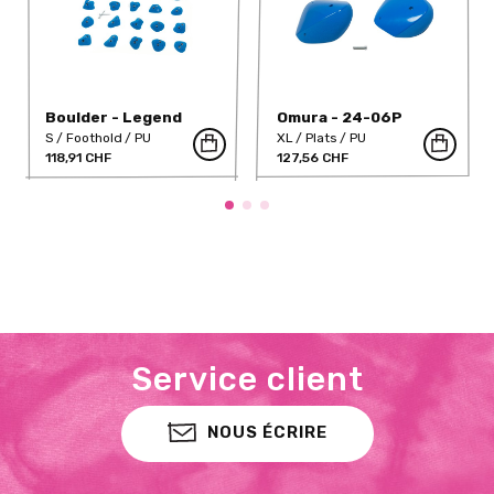
Boulder - Legend
Omura - 24-06P
Screw Ons 8 (PU)
S
Foothold
PU
XL
Plats
PU
118,91 CHF
127,56 CHF
Service client
NOUS ÉCRIRE