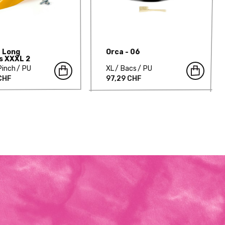
- Long
Orca - 06
s XXXL 2
Pinch
PU
XL
Bacs
PU
 CHF
97,29 CHF