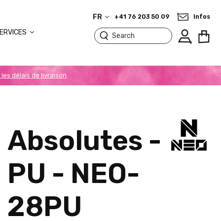
FR
+41 76 203 50 09
Infos
ERVICES
 les délais de livraison
.
Absolutes -
PU - NEO-
28PU