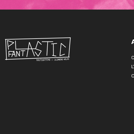
C
L
C