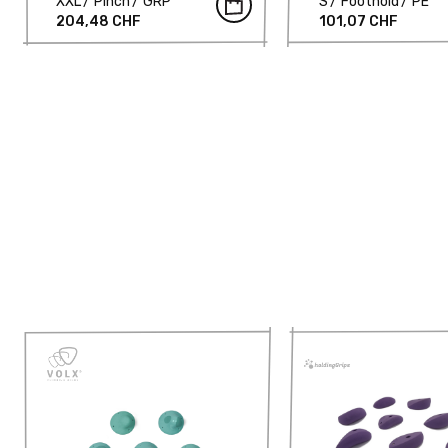
XXL
Pinch
GRP
S
Foothold
PE
204,48 CHF
101,07 CHF