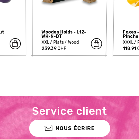
ut
Wooden Holds - L12-
Foxes 
WH-N-DT
Pinche
U
XXL
Plats
Wood
XXXL
239,39 CHF
118,91
Service client
NOUS ÉCRIRE