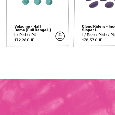
Volxume - Half
Cloud Riders - Inc
Dome (Full Range L)
Sloper L
L
Plats
PU
L
Bacs
Plats
P
172,96 CHF
178,37 CHF