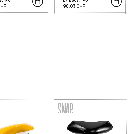
s
PU
L
Bacs
PU
CHF
90,03 CHF