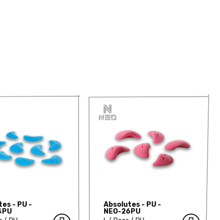
es - PU -
Absolutes - PU -
4PU
NEO-26PU