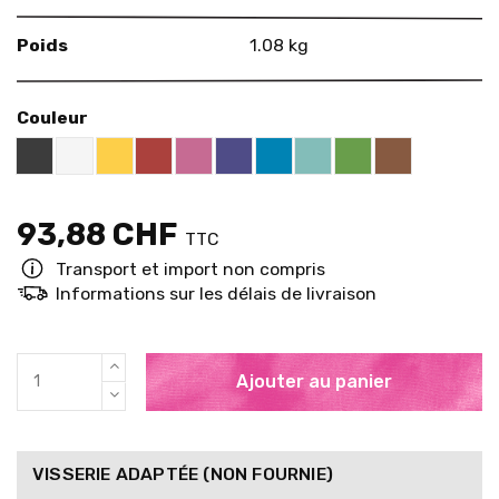
Poids
1.08 kg
Couleur
Black RAL 9005
White
Yellow RAL 1018
Red RAL 3000
Pink RAL 4003
US Purple S4050 - R60B/M
Blue RAL 5015
Mint RAL 6027
Brown RAL 
Brigth Green RAL
93,88 CHF
TTC
Transport et import non compris
Informations sur les délais de livraison
Ajouter au panier
VISSERIE ADAPTÉE (NON FOURNIE)