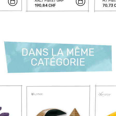
XXL
Plats
GRP
M
Plat
190,84 CHF
70,73 
DANS LA MÊME
CATÉGORIE