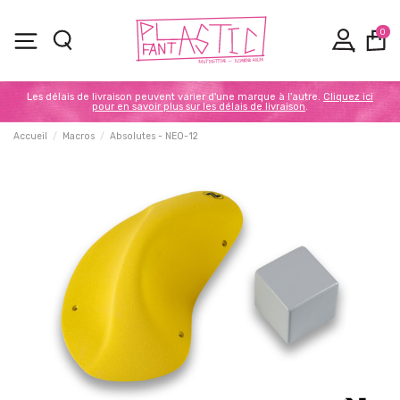
0
Les délais de livraison peuvent varier d'une marque à l'autre.
Cliquez ici
pour en savoir plus sur les délais de livraison
.
Accueil
Macros
Absolutes - NEO-12