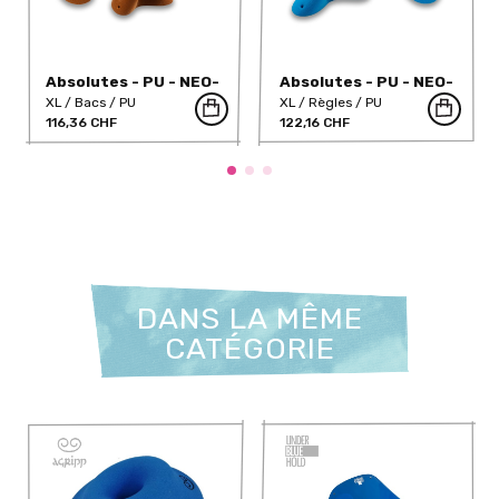
Absolutes - PU - NEO-
Absolutes - PU - NEO-
7PU
6PU
XL
Bacs
PU
XL
Règles
PU
116,36 CHF
122,16 CHF
DANS LA MÊME
CATÉGORIE