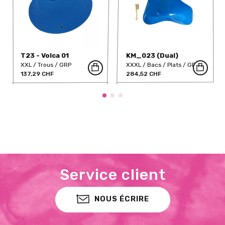
T23 - Volca 01
KM_023 (Dual)
XXL
Trous
GRP
XXXL
Bacs
Plats
GRP
137,29 CHF
284,52 CHF
Service client
NOUS ÉCRIRE