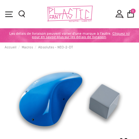
0
Les délais de livraison peuvent varier d'une marque à l'autre.
Cliquez ici
pour en savoir plus sur les délais de livraison
.
Accueil
Macros
Absolutes - NEO-2-DT