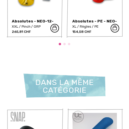
Absolutes - NEO-12-
Absolutes - PE - NEO-
DT
6PE
XXL
Pinch
GRP
XL
Règles
PE
265,81 CHF
154,58 CHF
DANS LA MÊME
CATÉGORIE