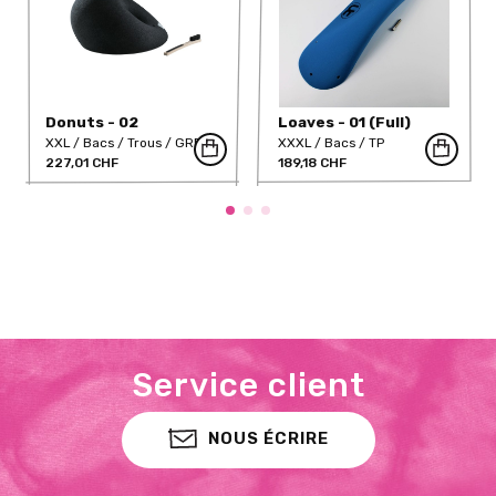
Donuts - 02
Loaves - 01 (Full)
XXL
Bacs
Trous
GRP
XXXL
Bacs
TP
227,01 CHF
189,18 CHF
Service client
NOUS ÉCRIRE