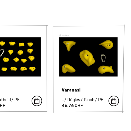
Varanasi
othold
PE
L
Règles
Pinch
PE
CHF
46,76 CHF