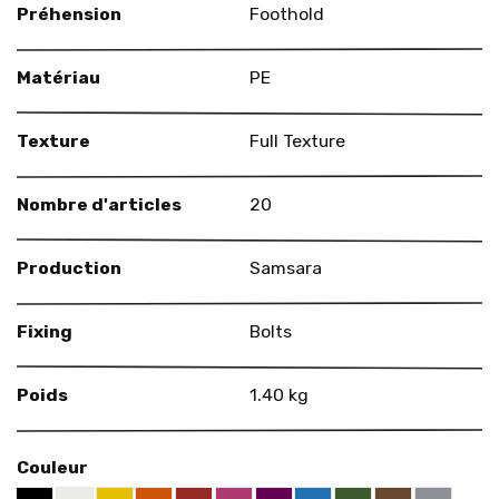
Préhension
Foothold
Matériau
PE
Texture
Full Texture
Nombre d'articles
20
Production
Samsara
Fixing
Bolts
Poids
1.40 kg
Couleur
White RAL 9003
Yellow RAL 1021
Orange RAL 2004
Red RAL 3000
Telemagenta RAL 4010
Violet RAL 4007
Blue RAL 5015
Green RAL 6002
Brown RAL 
Grey RA
Black RAL 9005