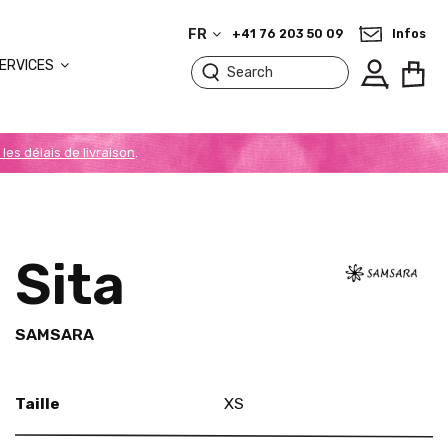
FR
+41 76 203 50 09
Infos
ERVICES
 les délais de livraison
.
Sita
SAMSARA
Taille
XS