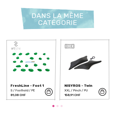
DANS LA MÊME
CATÉGORIE
FreshLine - Foot 1
NISYROS - Twin
Pinches Mega PU
S
Foothold
PE
XXL
Pinch
PU
81,08 CHF
158,91 CHF