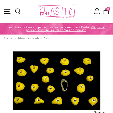
0
Les délais de livraison peuvent varier d'une marque à l'autre.
Cliquez ici
pour en savoir plus sur les délais de livraison
.
Accueil
Prises d'escalade
Avon