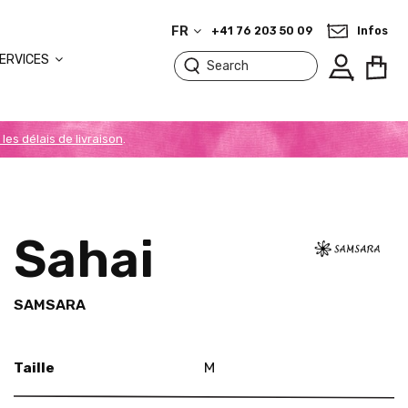
FR
+41 76 203 50 09
Infos
ERVICES
 les délais de livraison
.
Sahai
SAMSARA
Taille
M