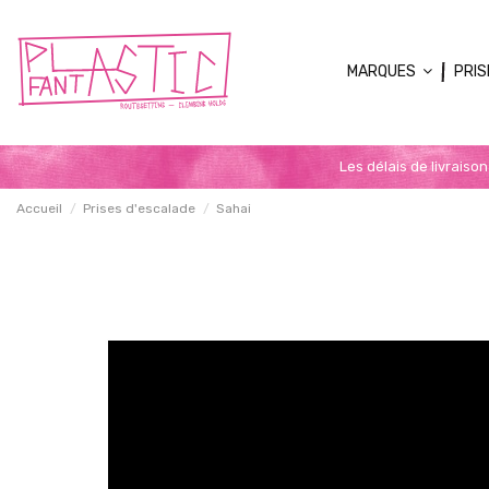
MARQUES
PRIS
Les délais de livraiso
Accueil
Prises d'escalade
Sahai