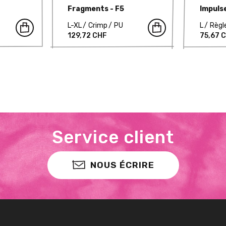
Fragments - F5
Impulse
L-XL
Crimp
PU
L
Règl
129,72 CHF
75,67 
Service client
NOUS ÉCRIRE