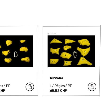
Nirvana
es
PE
L
Règles
PE
CHF
65,82 CHF