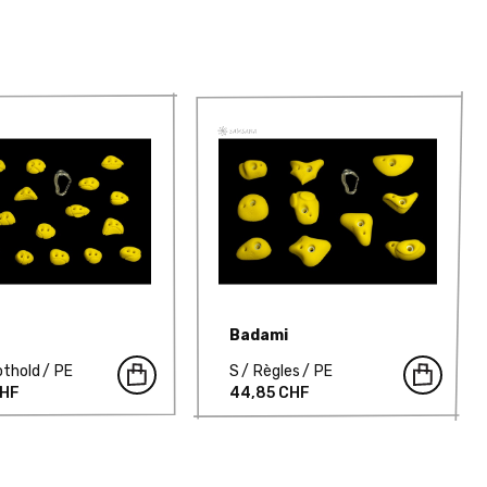
Badami
othold
PE
S
Règles
PE
CHF
44,85 CHF