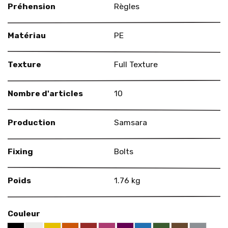
Préhension
Règles
Matériau
PE
Texture
Full Texture
Nombre d'articles
10
Production
Samsara
Fixing
Bolts
Poids
1.76 kg
Couleur
White RAL 9003
Yellow RAL 1021
Orange RAL 2004
Red RAL 3000
Telemagenta RAL 4010
Violet RAL 4007
Blue RAL 5015
Green RAL 6002
Brown RAL 
Grey RA
Black RAL 9005