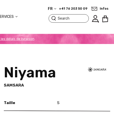
FR
+41 76 203 50 09
Infos
ERVICES
 les délais de livraison
.
Niyama
SAMSARA
Taille
S