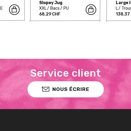
Slopey Jug
Large I
PE
XXL
Bacs
PU
L
Trou
68,29 CHF
138,37
Service client
NOUS ÉCRIRE