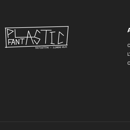
C
L
C