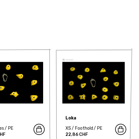
Loka
es
PE
XS
Foothold
PE
CHF
22,86 CHF