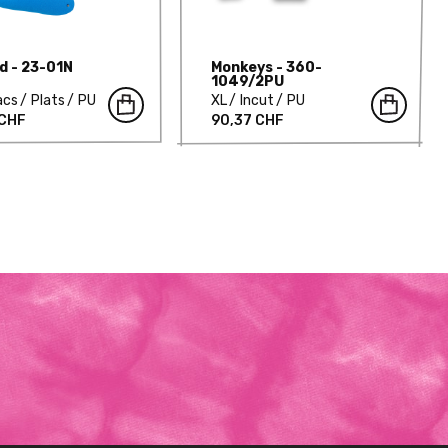
d - 23-01N
Monkeys - 360-
1049/2PU
acs
Plats
PU
XL
Incut
PU
 CHF
90,37 CHF