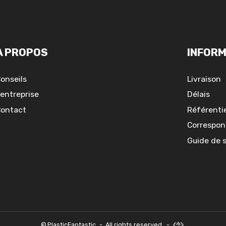
A PROPOS
INFORM
onseils
Livraison
'entreprise
Délais
ontact
Référentie
Correspon
Guide de 
©
PlasticFantastic
-
All rights reserved.
-