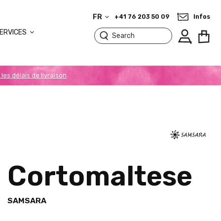
FR
+41 76 203 50 09
Infos
ERVICES
 les délais de livraison
.
Cortomaltese
SAMSARA