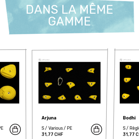
DANS LA MÊME
GAMME
Arjuna
Bodhi
PE
S
Various
PE
S
Règl
31,77 CHF
31,77 