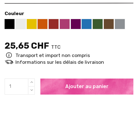
Couleur
White RAL 9003
Yellow RAL 1021
Orange RAL 2004
Red RAL 3000
Telemagenta RAL 4010
Violet RAL 4007
Blue RAL 5015
Green RAL 6002
Brown RAL 
Grey RA
Black RAL 9005
25,65 CHF
TTC
Transport et import non compris
Informations sur les délais de livraison
Ajouter au panier