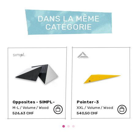
DANS LA MÊME
CATÉGORIE
Opposites - SIMPL-
Pointer-3
14F
M-L
Volume
Wood
XXL
Volume
Wood
526,63 CHF
540,50 CHF