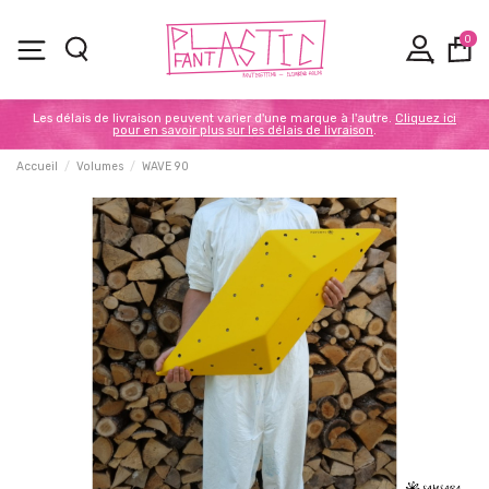
0
Les délais de livraison peuvent varier d'une marque à l'autre.
Cliquez ici
pour en savoir plus sur les délais de livraison
.
Accueil
Volumes
WAVE 90