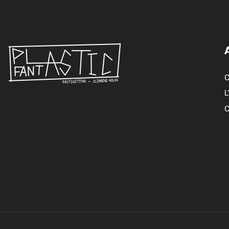
C
L
C