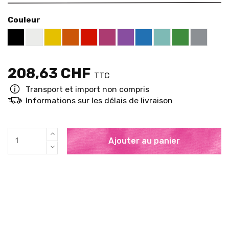
Couleur
White RAL 9003
Yellow RAL 1021
Orange RAL 2004
Red RAL 3020
Telemagenta RAL 4010
Violet RAL 4008
Blue RAL 5015
Mint RAL 6027
Pure Green 
Grey RA
Black RAL 9005
208,63 CHF
TTC
Transport et import non compris
Informations sur les délais de livraison
Ajouter au panier