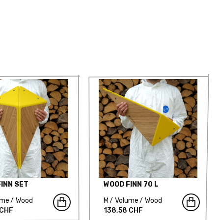
INN SET
WOOD FINN 70 L
ume
Wood
M
Volume
Wood
 CHF
138,58 CHF