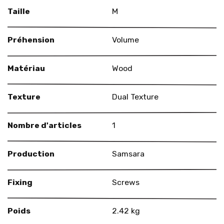
Taille
M
Préhension
Volume
Matériau
Wood
Texture
Dual Texture
Nombre d'articles
1
Production
Samsara
Fixing
Screws
Poids
2.42 kg