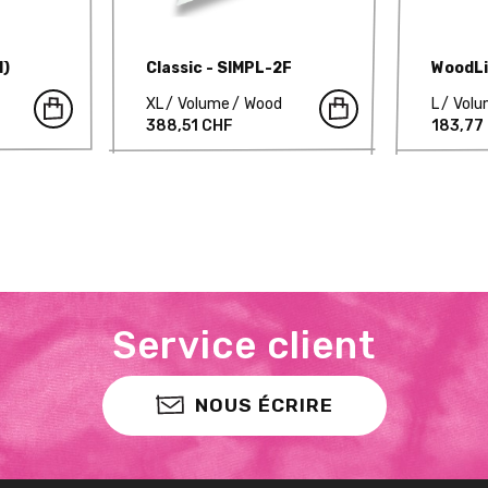
l)
Classic - SIMPL-2F
WoodLi
XL
Volume
Wood
L
Vol
388,51 CHF
183,77
Service client
NOUS ÉCRIRE