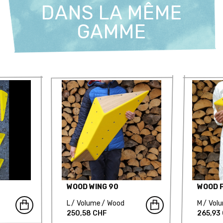
DANS LA MÊME
GAMME
WOOD WING 90
WOOD F
L
Volume
Wood
M
Vol
250,58 CHF
265,93