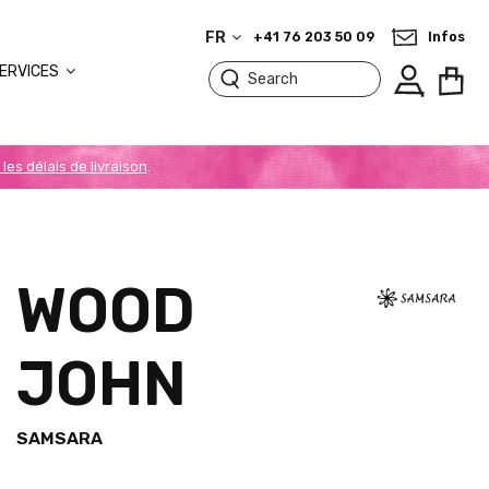
FR
+41 76 203 50 09
Infos
ERVICES
 les délais de livraison
.
WOOD
JOHN
SAMSARA