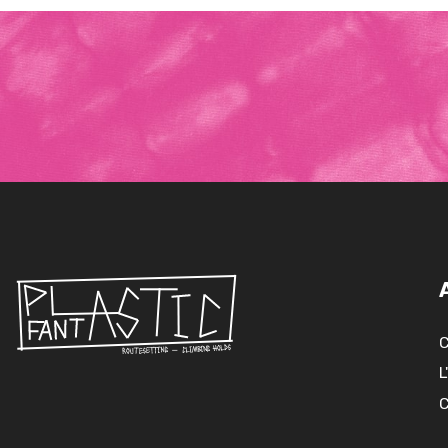
C
L
C