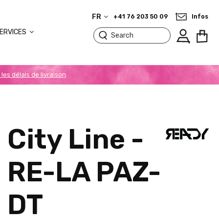
FR
+41 76 203 50 09
Infos
ERVICES
 les délais de livraison
.
City Line -
RE-LA PAZ-
DT