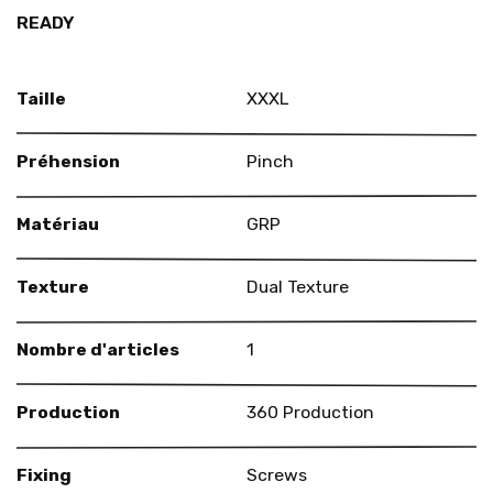
READY
Taille
XXXL
Préhension
Pinch
Matériau
GRP
Texture
Dual Texture
Nombre d'articles
1
Production
360 Production
Fixing
Screws