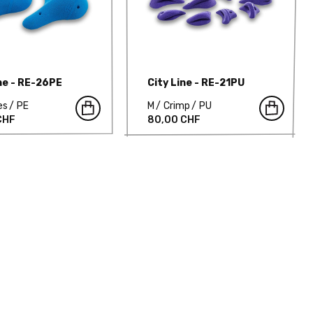
ine - RE-26PE
City Line - RE-21PU
es
PE
M
Crimp
PU
CHF
80,00 CHF