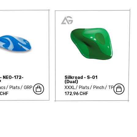
 - NEO-172-
Silkroad - S-01
P
(Dual)
acs
Plats
GRP
XXXL
Plats
Pinch
TP
 CHF
172,96 CHF