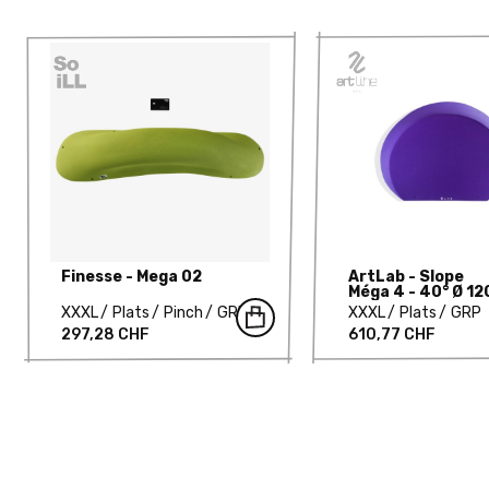
Finesse - Mega 02
ArtLab - Slope
Méga 4 - 40° Ø 12
cm
XXXL
Plats
Pinch
GRP
XXXL
Plats
GRP
297,28 CHF
610,77 CHF