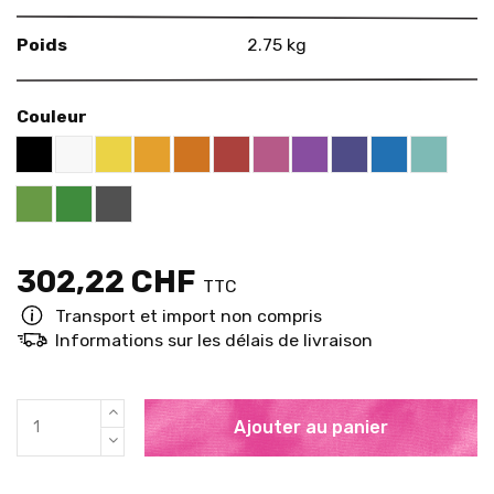
Poids
2.75 kg
Couleur
Black RAL 9005
White
Yellow RAL 1018
Deep Orange RAL 2011
Red RAL 3000
Pink RAL 4003
Violet RAL 4008
US Purple S4050
Blue RAL 501
Mint RA
Apricot Orange RAL 1033
Brigth Green RAL 6018
Pure Green RAL 6037
Grey RAL 7001
302,22 CHF
TTC
Transport et import non compris
Informations sur les délais de livraison
Ajouter au panier