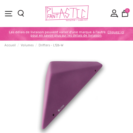
0
Les délais de livraison peuvent varier d'une marque à l'autre.
Cliquez ici
pour en savoir plus sur les délais de livraison
.
Accueil
Volumes
Drifters - L126-W