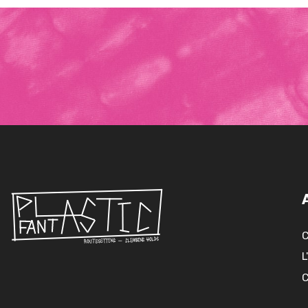
C
L
C