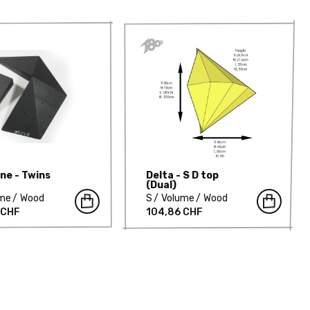
ne - Twins
Delta - S D top
(Dual)
ume
Wood
S
Volume
Wood
 CHF
104,86 CHF