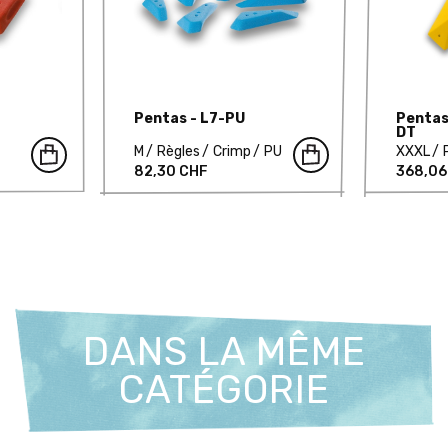
Pentas - L7-PU
Pentas
DT
M
Règles
Crimp
PU
XXXL
82,30 CHF
368,06
DANS LA MÊME
CATÉGORIE