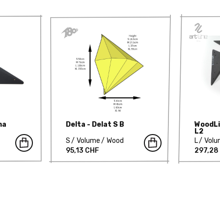
ma
Delta - Delat S B
WoodLi
L2
S
Volume
Wood
L
Vol
95,13 CHF
297,28