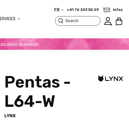
FR
+41 76 203 50 09
Infos
ERVICES
 les délais de livraison
.
Pentas -
L64-W
LYNX