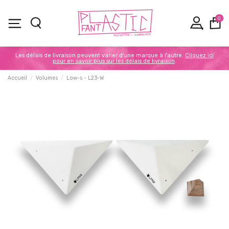
0
Les délais de livraison peuvent varier d'une marque à l'autre.
Cliquez ici
pour en savoir plus sur les délais de livraison
.
Accueil
Volumes
Low-s - L23-W