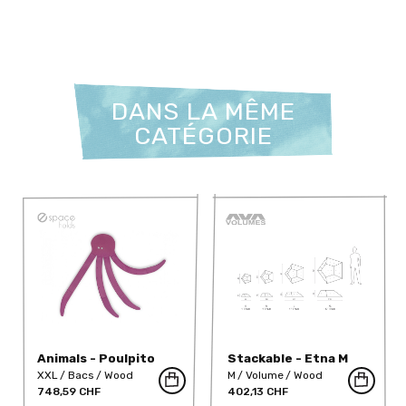
DANS LA MÊME
CATÉGORIE
Animals - Poulpito
Stackable - Etna M
XXL
Bacs
Wood
M
Volume
Wood
748,59 CHF
402,13 CHF